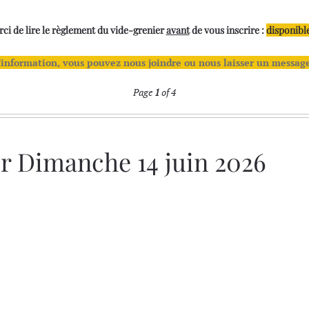
ci de lire le règlement du vide-grenier
avant
de vous inscrire :
disponible
nformation, vous pouvez nous joindre ou nous laisser un message 
Page
1
of 4
er Dimanche 14 juin 2026